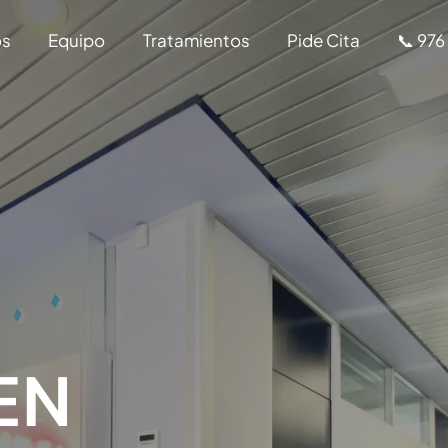
os
Equipo
Tratamientos
Pide Cita
📞 976
EN