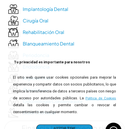
Implantología Dental
Cirugía Oral
Rehabilitación Oral
Blanqueamiento Dental
Periodoncia
Tu privacidad es importante para nosotros
Endodoncia
Higiene Oral
El sitio web quiere usar cookies opcionales para mejorar la
experiencia y compartir datos con socios publicitarios, lo que
Ortodoncia
implica la transferencia de datos a terceros países con riesgo
de acceso por autoridades públicas. La
Política de Cookies
Odontología Conservadora
detalla las cookies y permite cambiar o revocar el
Dolor Orofacial
consentimiento en cualquier momento.
Financia tu tratamiento sin
ACEPTAR TODAS