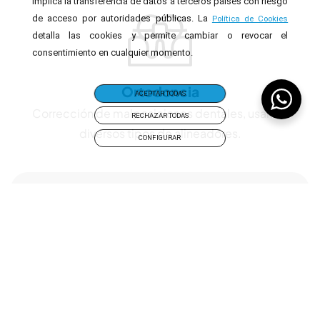
implica la transferencia de datos a terceros países con riesgo
de acceso por autoridades públicas. La
Política de Cookies
detalla las cookies y permite cambiar o revocar el
consentimiento en cualquier momento.
Ortodoncia
ACEPTAR TODAS
Corrección de malposiciones dentales, usando
RECHAZAR TODAS
diversos tipos de alineadores.
CONFIGURAR
Odontología Conservadora
Conservar y restaurar dientes naturales,
incluyendo empastes y endodoncias.