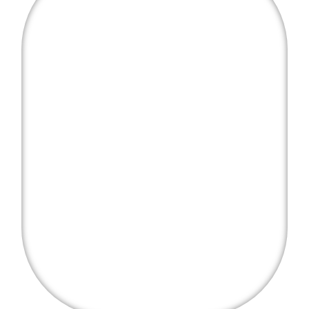
¿Quieres financiar tu
tratamiento?
Financia tu tratamiento hasta en 24 meses sin
intereses. Sin papeleos, sin complicaciones.
Consulta condiciones sin compromiso.
Haz clic aquí para más info