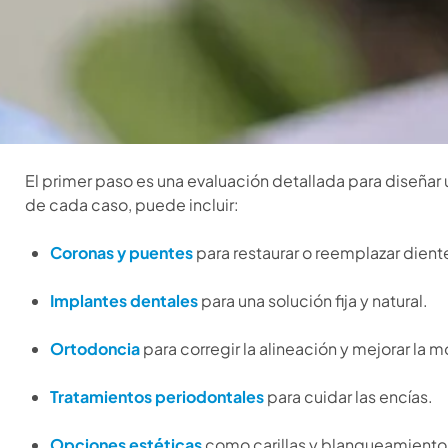
El primer paso es una evaluación detallada para diseñar
de cada caso, puede incluir:
Coronas y puentes
para restaurar o reemplazar dient
Implantes dentales
para una solución fija y natural.
Ortodoncia
para corregir la alineación y mejorar la m
Tratamientos periodontales
para cuidar las encías.
Opciones estéticas
como carillas y blanqueamiento