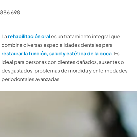
 886 698
La
rehabilitación oral
es un tratamiento integral que
combina diversas especialidades dentales para
restaurar la función, salud y estética de la boca
. Es
ideal para personas con dientes dañados, ausentes o
desgastados, problemas de mordida y enfermedades
periodontales avanzadas.