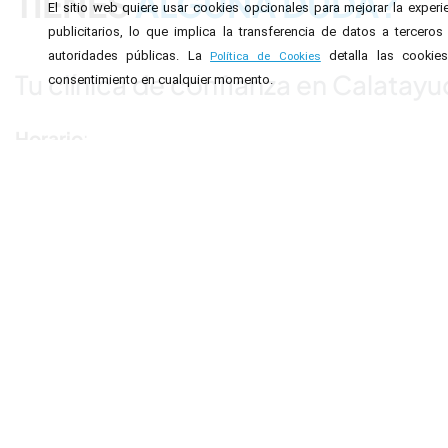
TIENES
ALGUNA DUDA?
El sitio web quiere usar cookies opcionales para mejorar la exper
publicitarios, lo que implica la transferencia de datos a tercer
autoridades públicas. La
detalla las cookie
Política de Cookies
Tu clínica de confianza en Calatayu
consentimiento en cualquier momento.
Horario
:
Lunes: 12:00-20:00.
Martes: 9:30-17:00.
Miércoles 12:00-20:00.
Jueves: 9:30 – 17:00.
Viernes: 9:30 – 16:00.
* Durante julio y agosto 9:30-17:00