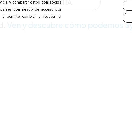
PIDE CITA
iencia y compartir datos con socios
os países con riesgo de acceso por
s y permite cambiar o revocar el
d.
Ven y descubre cómo podemos a