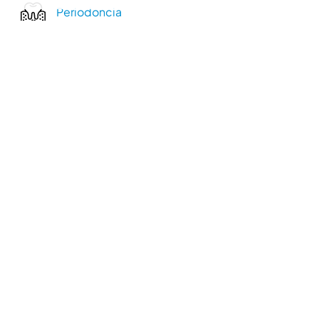
Periodoncia
Endodoncia
Higiene Oral
Ortodoncia
Odontología Conservadora
Dolor Orofacial
Financia tu tratamiento sin
intereses