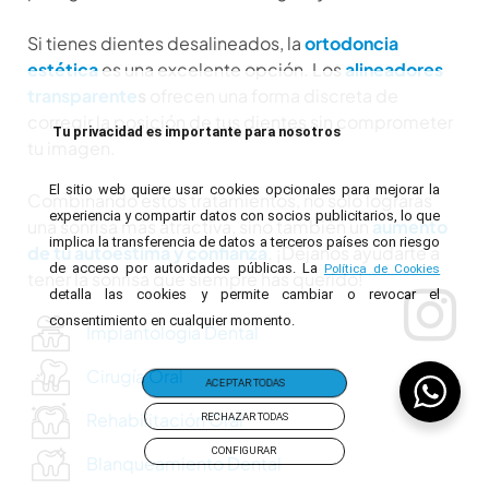
Si tienes dientes desalineados, la
ortodoncia
estética
es una excelente opción. Los
alineadores
transparente
s
ofrecen una forma discreta de
corregir la posición de tus dientes sin comprometer
Tu privacidad es importante para nosotros
tu imagen.
El sitio web quiere usar cookies opcionales para mejorar la
Combinando estos tratamientos, no solo lograrás
experiencia y compartir datos con socios publicitarios, lo que
una sonrisa más atractiva, sino también un
aumento
implica la transferencia de datos a terceros países con riesgo
de tu autoestima y confianza
. ¡Déjanos ayudarte a
de acceso por autoridades públicas. La
Política de Cookies
tener la sonrisa que siempre has querido!
detalla las cookies y permite cambiar o revocar el
consentimiento en cualquier momento.
Implantología Dental
Cirugía Oral
ACEPTAR TODAS
Rehabilitación Oral
RECHAZAR TODAS
CONFIGURAR
Blanqueamiento Dental