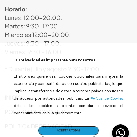
Horario
:
Lunes: 12:00-20:00.
Martes: 9:30-17:00.
Miércoles 12:00-20:00.
Jueves: 9:30 – 17:00.
Viernes: 9:30 – 16:00.
Tu privacidad es importante para nosotros
* Durante julio y agosto 9:30-17:00
El sitio web quiere usar cookies opcionales para mejorar la
experiencia y compartir datos con socios publicitarios, lo que
implica la transferencia de datos a terceros países con riesgo
INICIO
de acceso por autoridades públicas. La
Política de Cookies
detalla las cookies y permite cambiar o revocar el
POLÍTICA DE COOKIES
consentimiento en cualquier momento.
POLÍTICA DE PRIVACIDAD
ACEPTAR TODAS