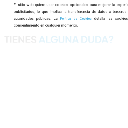
El sitio web quiere usar cookies opcionales para mejorar la exper
publicitarios, lo que implica la transferencia de datos a tercer
autoridades públicas. La
detalla las cookie
Política de Cookies
consentimiento en cualquier momento.
TIENES
ALGUNA DUDA?
Tu clínica de confianza en Calatayu
Horario
:
Lunes: 12:00-20:00.
Martes: 9:30-17:00.
Miércoles 12:00-20:00.
Jueves: 9:30 – 17:00.
Viernes: 9:30 – 16:00.