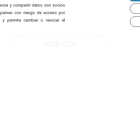
iencia y compartir datos con socios
os países con riesgo de acceso por
s y permite cambiar o revocar el
PIDE CITA
d.
Ven y descubre cómo podemos a