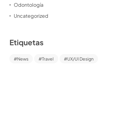
Odontología
Uncategorized
Etiquetas
News
Travel
UX/UI Design